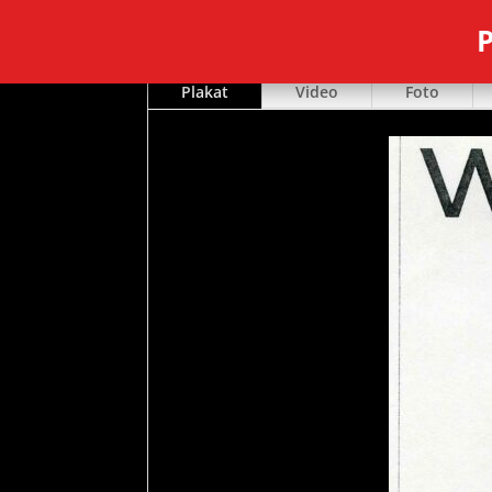
P
Plakat
Video
Foto